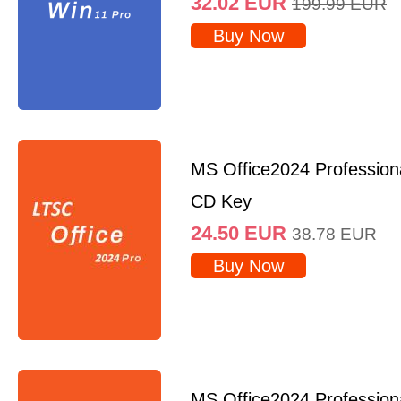
32.02
EUR
199.99
EUR
Buy Now
MS Office2024 Professio
CD Key
24.50
EUR
38.78
EUR
Buy Now
MS Office2024 Profession