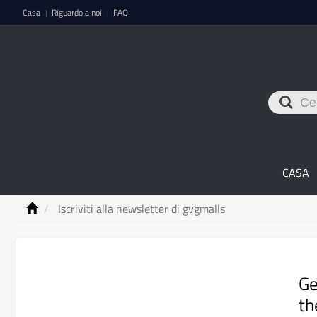
Casa
Riguardo a noi
FAQ
|
|
CASA
Iscriviti alla newsletter di gvgmalls
Ge
th