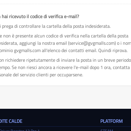
 hai ricevuto il codice di verifica e-mail?
i prega di controllare la cartella della posta indesiderata.
Se non è presente alcun codice di verifica nella cartella della posta
esiderata, aggiungi la nostra email (service@gvgmalls.com) o i nom
dominio gvgmalls.com all'elenco dei contatti email. Quindi riprova.
on richiedere ripetutamente di inviare la posta in un breve period
tempo. Se non riesci ancora a ricevere l'e-mail dopo 1 ora, contatta 
sonale del servizio clienti per occuparsene.
ITE CALDE
PLATFORM
Driver Booster 13 Pro 1 ...
STEAM