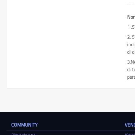
Non
1 .S
2. 
ind
di 
3.N
di 
per
COMMUNITY
VEND
Riguardo a noi
IObit 