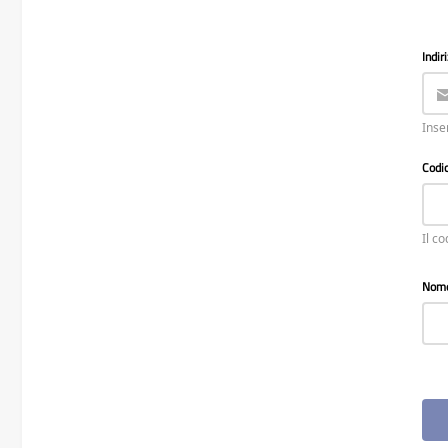
Indir
Inse
Codic
Il c
Nome