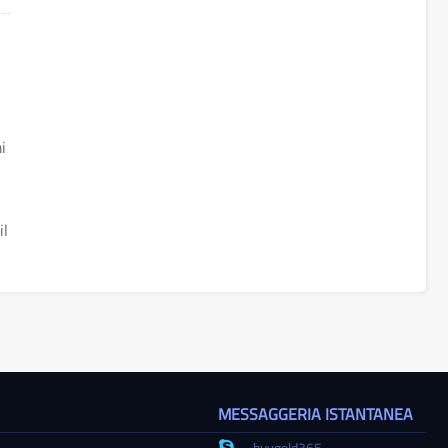
i
o
il
MESSAGGERIA ISTANTANEA
buygold365