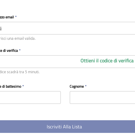
izzo email
*
risci una email valida.
e di verifica
*
Ottieni il codice di verifica
odice scadrà tra 5 minuti.
 di battesimo
*
Cognome
*
Iscriviti Alla Lista